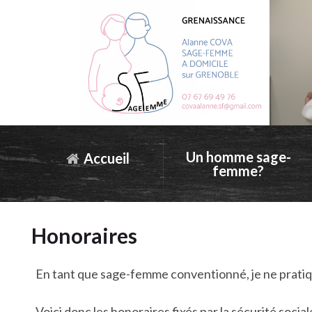
Un homme sage-
Accueil
femme?
Honoraires
En tant que sage-femme conventionné, je ne prati
Voici donc les honoraires fixés par la sécurité social