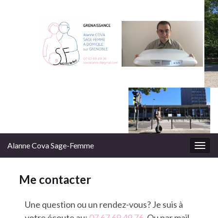
Alanne Cova Sage-Femme
Togg
navig
Me contacter
Une question ou un rendez-vous? Je suis à
votre écoute au:
07 67 69 49 76
. Ou par mail