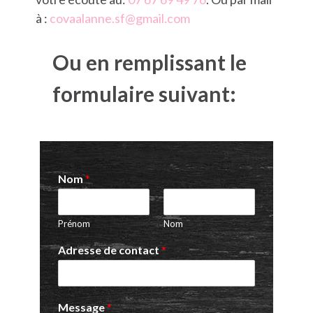
à :
covaalanne.sf@gmail.com
Ou en remplissant le
formulaire suivant:
Nom
*
Prénom
Nom
Adresse de contact
*
Message
*